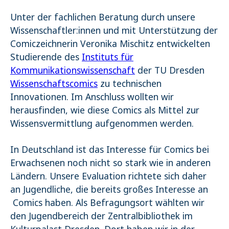
Name:
Unter der fachlichen Beratung durch unsere
_pk_ses.1.4143
Wissenschaftler:innen und mit Unterstützung der
Comiczeichnerin Veronika Mischitz entwickelten
Studierende des
Instituts für
Kommunikationswissenschaft
der TU Dresden
Wissenschaftscomics
zu technischen
Innovationen. Im Anschluss wollten wir
herausfinden, wie diese Comics als Mittel zur
Wissensvermittlung aufgenommen werden.
In Deutschland ist das Interesse für Comics bei
Erwachsenen noch nicht so stark wie in anderen
Ländern. Unsere Evaluation richtete sich daher
an Jugendliche, die bereits großes Interesse an
Comics haben. Als Befragungsort wählten wir
den Jugendbereich der Zentralbibliothek im
Kulturpalast Dresden. Dort haben wir in der