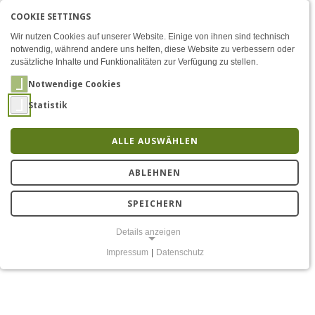
COOKIE SETTINGS
Menü
Science Comics – Ein geeig
EN
AKTIVE SPRACHE: DEU
DE
Zum Inhalt
Wir nutzen Cookies auf unserer Website. Einige von ihnen sind technisch
notwendig, während andere uns helfen, diese Website zu verbessern oder
zusätzliche Inhalte und Funktionalitäten zur Verfügung zu stellen.
Notwendige Cookies
Statistik
ALLE AUSWÄHLEN
Evaluation unserer
ABLEHNEN
Science Comics
SPEICHERN
Details anzeigen
Impressum
|
Datenschutz
NOTWENDIGE COOKIES
Notwendige Cookies ermöglichen grundlegende Funktionen und sind
für die einwandfreie Funktion der Website erforderlich.
Einverständnis-Cookie