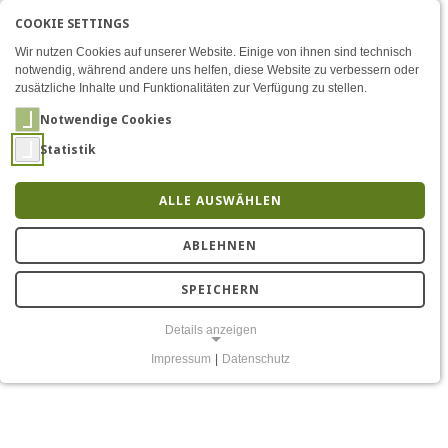
COOKIE SETTINGS
Menü
Kontakt
EN
AKTIVE SPRACHE: DEU
DE
Zum Inhalt
Wir nutzen Cookies auf unserer Website. Einige von ihnen sind technisch
notwendig, während andere uns helfen, diese Website zu verbessern oder
zusätzliche Inhalte und Funktionalitäten zur Verfügung zu stellen.
Notwendige Cookies
Statistik
ALLE AUSWÄHLEN
Kontakt
ABLEHNEN
SPEICHERN
Details anzeigen
Impressum
|
Datenschutz
NOTWENDIGE COOKIES
Notwendige Cookies ermöglichen grundlegende Funktionen und sind
für die einwandfreie Funktion der Website erforderlich.
Einverständnis-Cookie