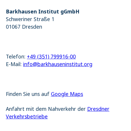
Name:
Barkhausen Institut gGmbH
_pk_ses.1.4143
Schweriner Straße 1
01067 Dresden
Telefon:
+49 (351) 799916-00
E-Mail:
info@barkhauseninstitut.org
Finden Sie uns auf
Google Maps
Anfahrt mit dem Nahverkehr der
Dresdner
Verkehrsbetriebe