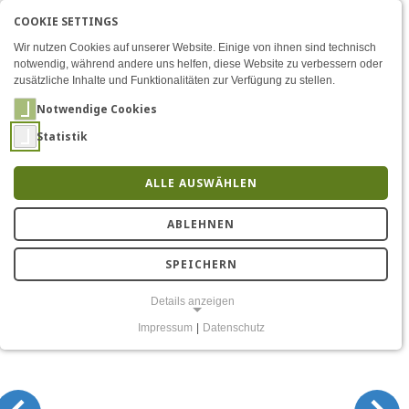
COOKIE SETTINGS
Menü
Wer wir sind
EN
AKTIVE SPRACHE: DEU
DE
Zum Inhalt
Wir nutzen Cookies auf unserer Website. Einige von ihnen sind technisch
notwendig, während andere uns helfen, diese Website zu verbessern oder
zusätzliche Inhalte und Funktionalitäten zur Verfügung zu stellen.
Notwendige Cookies
Statistik
ALLE AUSWÄHLEN
Wer wir sind
ABLEHNEN
SPEICHERN
Details anzeigen
Impressum
|
Datenschutz
NOTWENDIGE COOKIES
Notwendige Cookies ermöglichen grundlegende Funktionen und sind
für die einwandfreie Funktion der Website erforderlich.
Einverständnis-Cookie