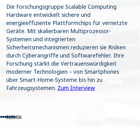
Die Forschungsgruppe Scalable Computing
Name:
Hardware entwickelt sichere und
cookie_consent
energieeffiziente Plattformchips für vernetzte
Zweck:
Dieser Cookie speichert die ausgewählten Einverständnis-
Geräte. Mit skalierbaren Multiprozessor-
Optionen des Benutzers
Systemen und integrierten
Cookie Laufzeit:
Sicherheitsmechanismen reduzieren sie Risiken
1 Jahr
durch Cyberangriffe und Softwarefehler. Ihre
Forschung stärkt die Vertrauenswürdigkeit
STATISTIK
moderner Technologien – von Smartphones
Statistik Cookies erfassen Informationen anonym. Diese Informationen
helfen uns zu verstehen, wie unsere Besucher unsere Website nutzen.
über Smart-Home-Systeme bis hin zu
Es werden keine Daten an Drittanbieter übermittelt.
Fahrzeugsystemen.
Zum Interview
Matomo
Name:
_pk_id.1.4143
0
1
2
3
4
5
6
Cookie Laufzeit:
1 Year
Matomo