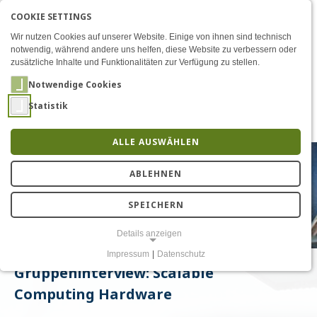
COOKIE SETTINGS
Menü
Barkhausen Institut
EN
AKTIVE SPRACHE: DEU
DE
Zum Inhalt
Wir nutzen Cookies auf unserer Website. Einige von ihnen sind technisch
notwendig, während andere uns helfen, diese Website zu verbessern oder
zusätzliche Inhalte und Funktionalitäten zur Verfügung zu stellen.
Notwendige Cookies
Statistik
ALLE AUSWÄHLEN
ABLEHNEN
SPEICHERN
Details anzeigen
Impressum
|
Datenschutz
NOTWENDIGE COOKIES
Gruppeninterview: Scalable
Notwendige Cookies ermöglichen grundlegende Funktionen und sind
für die einwandfreie Funktion der Website erforderlich.
Computing Hardware
Einverständnis-Cookie