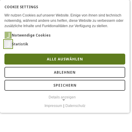
COOKIE SETTINGS
Menü
BI-Lernlabor schult YLAB G
EN
AKTIVE SPRACHE: DEU
DE
Zum Inhalt
Wir nutzen Cookies auf unserer Website. Einige von ihnen sind technisch
notwendig, während andere uns helfen, diese Website zu verbessern oder
zusätzliche Inhalte und Funktionalitäten zur Verfügung zu stellen.
Notwendige Cookies
Statistik
ALLE AUSWÄHLEN
BI Lernlabor bringt KI
ABLEHNEN
Lernformat an das YLAB
SPEICHERN
Göttingen
Details anzeigen
Impressum
|
Datenschutz
NOTWENDIGE COOKIES
Notwendige Cookies ermöglichen grundlegende Funktionen und sind
für die einwandfreie Funktion der Website erforderlich.
Einverständnis-Cookie