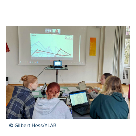
Name:
cookie_consent
Zweck:
Dieser Cookie speichert die ausgewählten Einverständnis-
Optionen des Benutzers
Cookie Laufzeit:
1 Jahr
STATISTIK
Statistik Cookies erfassen Informationen anonym. Diese Informationen
helfen uns zu verstehen, wie unsere Besucher unsere Website nutzen.
Es werden keine Daten an Drittanbieter übermittelt.
Matomo
Name:
_pk_id.1.4143
Cookie Laufzeit:
1 Year
© Gilbert Hess/YLAB
Matomo