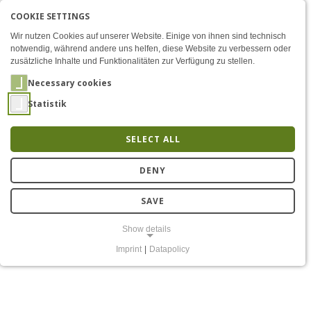
COOKIE SETTINGS
Menü
2025 Year in Review: Highl
AKTIVE SPRACHE: ENGLIS
EN
DE
Zum Inhalt
Wir nutzen Cookies auf unserer Website. Einige von ihnen sind technisch
notwendig, während andere uns helfen, diese Website zu verbessern oder
zusätzliche Inhalte und Funktionalitäten zur Verfügung zu stellen.
Necessary cookies
Statistik
SELECT ALL
Season’s Greetings and
DENY
Best Wishes for 2026
SAVE
Show details
Imprint
|
Datapolicy
NECESSARY COOKIES
Notwendige Cookies ermöglichen grundlegende Funktionen und sind
für die einwandfreie Funktion der Website erforderlich.
Einverständnis-Cookie