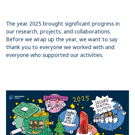
Name:
cookie_consent
Purpose:
The year 2025 brought significant progress in
Dieser Cookie speichert die ausgewählten Einverständnis-
our research, projects, and collaborations.
Optionen des Benutzers
Before we wrap up the year, we want to say
Cookie duration:
thank you to everyone we worked with and
1 Jahr
everyone who supported our activities.
STATISTIK
Statistik Cookies erfassen Informationen anonym. Diese Informationen
helfen uns zu verstehen, wie unsere Besucher unsere Website nutzen.
Es werden keine Daten an Drittanbieter übermittelt.
Matomo
Name:
_pk_id.1.4143
Cookie duration:
1 Year
Matomo