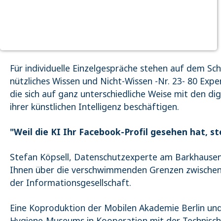
Purpose:
Dieser Cookie speichert die ausgewählten
Einverständnis-Optionen des Benutzers
Cookie duration:
Haben Sie Fragen zur "KI"?
1 Jahr
Für individuelle Einzelgespräche stehen auf dem S
STATISTIK
nützliches Wissen und Nicht-Wissen -Nr. 23- 80 Exp
Statistik Cookies erfassen Informationen anonym. Diese
die sich auf ganz unterschiedliche Weise mit den di
Informationen helfen uns zu verstehen, wie unsere Besucher
unsere Website nutzen. Es werden keine Daten an Drittanbieter
ihrer künstlichen Intelligenz beschäftigen.
übermittelt.
Matomo
"Weil die KI Ihr Facebook-Profil gesehen hat, stel
Name:
Stefan Köpsell, Datenschutzexperte am Barkhausen I
_pk_id.1.4143
Ihnen über die verschwimmenden Grenzen zwischen ö
Cookie duration:
1 Year
der Informationsgesellschaft.
Matomo
Eine Koproduktion der Mobilen Akademie Berlin un
Name:
Hygiene-Museums in Kooperation mit der Technisch