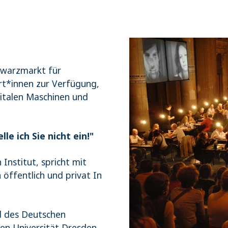
chwarzmarkt für
ert*innen zur Verfügung,
gi­talen Maschinen und
le ich Sie nicht ein!"
nstitut, spricht mit
ffentlich und privat In
d des Deutschen
en Universität Dresden