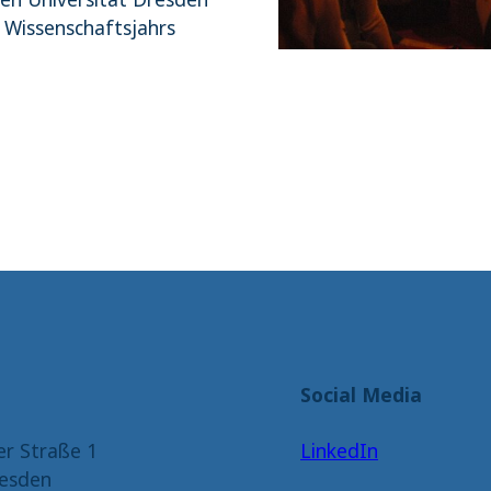
Wissenschaftsjahrs
Social Media
er Straße 1
LinkedIn
esden