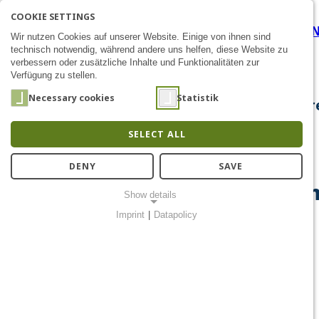
COOKIE SETTINGS
Schwarzmarkt für nützlic
SEARCH
AK
E
Zum Inhalt
Wir nutzen Cookies auf unserer Website. Einige von ihnen sind
technisch notwendig, während andere uns helfen, diese Website zu
verbessern oder zusätzliche Inhalte und Funktionalitäten zur
Verfügung zu stellen.
Necessary cookies
Statistik
About Us
Research
Chip Design
Public Out
SELECT ALL
DENY
SAVE
6.12.2019: Schwarzmarkt für
Show details
INTELLIGENZ
Imprint
|
Datapolicy
NECESSARY COOKIES
Notwendige Cookies ermöglichen grundlegende Funktionen und
sind für die einwandfreie Funktion der Website erforderlich.
Einverständnis-Cookie
Name:
cookie_consent