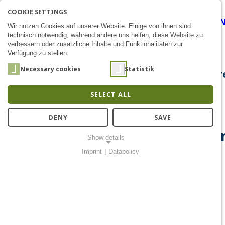
COOKIE SETTINGS
Barkhausen Institut präsen
SEARCH
AK
E
Zum Inhalt
Wir nutzen Cookies auf unserer Website. Einige von ihnen sind
technisch notwendig, während andere uns helfen, diese Website zu
verbessern oder zusätzliche Inhalte und Funktionalitäten zur
Verfügung zu stellen.
Necessary cookies
Statistik
About Us
Research
Chip Design
Public Out
SELECT ALL
DENY
SAVE
30.09.-02.10.2019 | Barkhause
Show details
Konferenz in Dresden
Imprint
|
Datapolicy
NECESSARY COOKIES
Notwendige Cookies ermöglichen grundlegende Funktionen und
sind für die einwandfreie Funktion der Website erforderlich.
Einverständnis-Cookie
Name:
cookie_consent