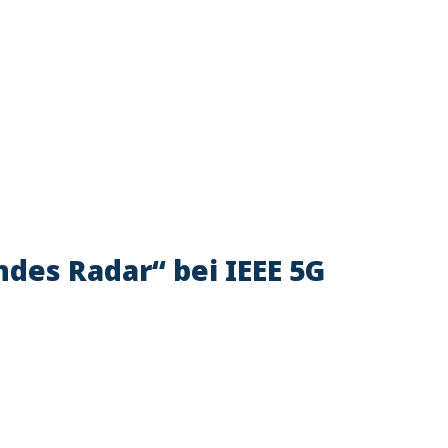
bei IEEE 5G Konferenz in D
ndes Radar“ bei IEEE 5G