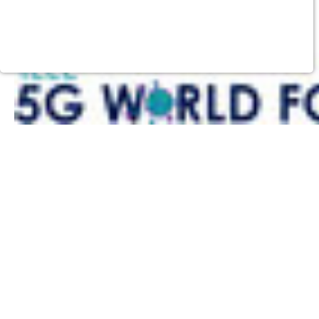
Purpose:
Dieser Cookie speichert die ausgewählten
Einverständnis-Optionen des Benutzers
Cookie duration:
1 Jahr
STATISTIK
Statistik Cookies erfassen Informationen anonym. Diese
Informationen helfen uns zu verstehen, wie unsere Besucher
unsere Website nutzen. Es werden keine Daten an Drittanbieter
übermittelt.
Matomo
Name:
_pk_id.1.4143
Cookie duration:
1 Year
Matomo
Name: