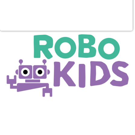
Purpose:
Dieser Cookie speichert die ausgewählten
Einverständnis-Optionen des Benutzers
Cookie duration:
1 Jahr
STATISTIK
Statistik Cookies erfassen Informationen anonym. Diese
Informationen helfen uns zu verstehen, wie unsere Besucher
unsere Website nutzen. Es werden keine Daten an Drittanbieter
übermittelt.
Matomo
Name:
_pk_id.1.4143
Cookie duration:
1 Year
Matomo
Name: