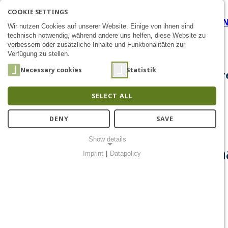
COOKIE SETTINGS
Robo Kids: New STEM Educat
SEARCH
AK
E
Zum Inhalt
Wir nutzen Cookies auf unserer Website. Einige von ihnen sind
technisch notwendig, während andere uns helfen, diese Website zu
verbessern oder zusätzliche Inhalte und Funktionalitäten zur
Verfügung zu stellen.
Necessary cookies
Statistik
About Us
Research
Chip Design
Public Out
SELECT ALL
DENY
SAVE
Show details
Robo Kids: A New Educationa
Imprint
|
Datapolicy
NECESSARY COOKIES
Notwendige Cookies ermöglichen grundlegende Funktionen und
sind für die einwandfreie Funktion der Website erforderlich.
Einverständnis-Cookie
Name:
cookie_consent