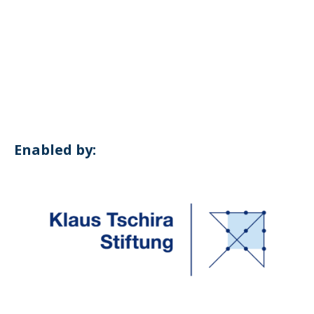
_pk_ses.1.4143
Enabled by: