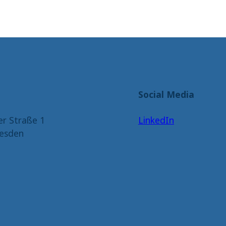
Social Media
er Straße 1
LinkedIn
esden