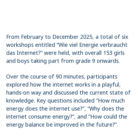
Name:
cookie_consent
Purpose:
Dieser Cookie speichert die ausgewählten Einverständnis-
Optionen des Benutzers
From February to December 2025, a total of six
Cookie duration:
workshops entitled “Wie viel Energie verbraucht
1 Jahr
das Internet?” were held, with overall 153 girls
and boys taking part from grade 9 onwards.
STATISTIK
Statistik Cookies erfassen Informationen anonym. Diese Informationen
Over the course of 90 minutes, participants
helfen uns zu verstehen, wie unsere Besucher unsere Website nutzen.
Es werden keine Daten an Drittanbieter übermittelt.
explored how the internet works in a playful,
hands-on way and discussed the current state of
Matomo
knowledge. Key questions included “How much
Name:
energy does the internet use?”, “Why does the
_pk_id.1.4143
internet consume energy?”, and “How could the
Cookie duration:
1 Year
energy balance be improved in the future?”.
Matomo