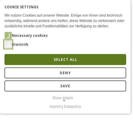
COOKIE SETTINGS
Menü
Barkhausen Institut: Works
AKTIVE SPRACHE: ENGLIS
EN
DE
Zum Inhalt
Wir nutzen Cookies auf unserer Website. Einige von ihnen sind technisch
notwendig, während andere uns helfen, diese Website zu verbessern oder
zusätzliche Inhalte und Funktionalitäten zur Verfügung zu stellen.
Necessary cookies
Statistik
SELECT ALL
Workshops “Wie viel
DENY
Energie verbraucht das
SAVE
Internet?”
Show details
Imprint
|
Datapolicy
NECESSARY COOKIES
Notwendige Cookies ermöglichen grundlegende Funktionen und sind
für die einwandfreie Funktion der Website erforderlich.
Einverständnis-Cookie