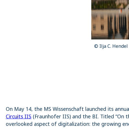
_pk_ses.1.4143
 Ilja C. Hendel / Wissenschaft im Dialog, CC BY-NC 4.0
On May 14, the MS Wissenschaft launched its annual
Circuits IIS
(Fraunhofer IIS) and the BI. Titled “On
overlooked aspect of digitalization: the growing e