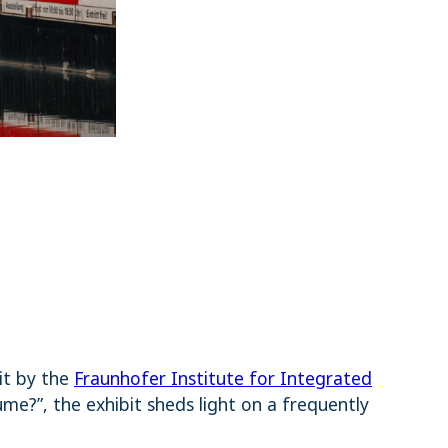
ster of Research, and Dr. Simone Schwanitz, Secretary Gener
and Chairwoman of the Shareholders' Meeting of Wissenscha
l / Wissenschaft im Dialog, CC BY-NC 4.0
it by the
Fraunhofer Institute for Integrated
e?”, the exhibit sheds light on a frequently