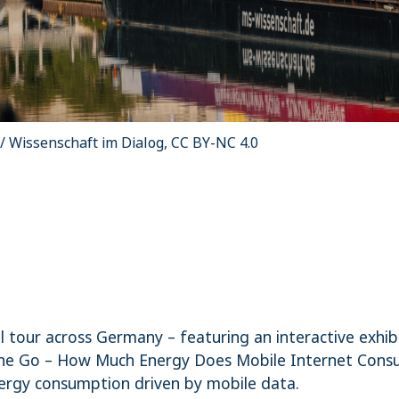
Dorothee Bär, Federal Mini
of the Max Planck Society 
im Dialog |
© Ilja C. Hende
 tour across Germany – featuring an interactive exhib
 the Go – How Much Energy Does Mobile Internet Consum
nergy consumption driven by mobile data.