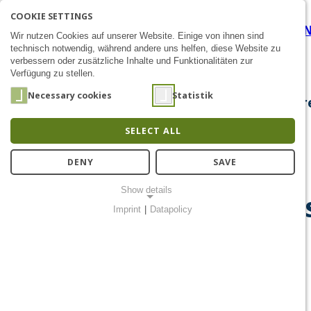
COOKIE SETTINGS
MS Wissenschaft 2025: Bark
SEARCH
AK
E
Zum Inhalt
Wir nutzen Cookies auf unserer Website. Einige von ihnen sind
technisch notwendig, während andere uns helfen, diese Website zu
verbessern oder zusätzliche Inhalte und Funktionalitäten zur
Verfügung zu stellen.
Necessary cookies
Statistik
About Us
Research
Chip Design
Public Out
SELECT ALL
DENY
SAVE
Show details
MS Wissenschaft 2025 Sets 
Imprint
|
Datapolicy
NECESSARY COOKIES
Notwendige Cookies ermöglichen grundlegende Funktionen und
sind für die einwandfreie Funktion der Website erforderlich.
Einverständnis-Cookie
Name:
cookie_consent