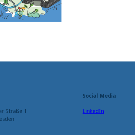
Social Media
er Straße 1
LinkedIn
esden