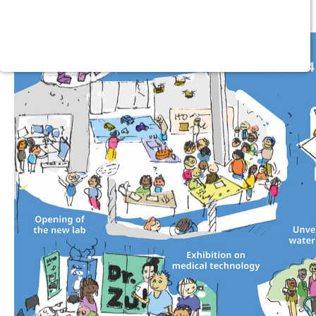
Purpose:
Dieser Cookie speichert die ausgewählten
Einverständnis-Optionen des Benutzers
Cookie duration:
1 Jahr
STATISTIK
Statistik Cookies erfassen Informationen anonym. Diese
Informationen helfen uns zu verstehen, wie unsere Besucher
unsere Website nutzen. Es werden keine Daten an Drittanbieter
übermittelt.
Matomo
Name:
_pk_id.1.4143
Cookie duration:
1 Year
Matomo
Name: