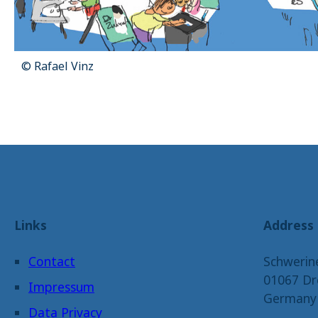
_pk_ses.1.4143
© Rafael Vinz
Links
Address
Contact
Schwerin
01067 Dr
Impressum
Germany
Data Privacy