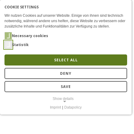
COOKIE SETTINGS
Menü
Girls'Day 2022 - Hacke dich
AKTIVE SPRACHE: ENGLIS
EN
DE
Zum Inhalt
Wir nutzen Cookies auf unserer Website. Einige von ihnen sind technisch
notwendig, während andere uns helfen, diese Website zu verbessern oder
zusätzliche Inhalte und Funktionalitäten zur Verfügung zu stellen.
Necessary cookies
Statistik
SELECT ALL
Girls'Day 2022 - Hacke dich in
die vernetzte Welt
DENY
SAVE
Show details
Imprint
|
Datapolicy
NECESSARY COOKIES
Notwendige Cookies ermöglichen grundlegende Funktionen und sind
für die einwandfreie Funktion der Website erforderlich.
Einverständnis-Cookie