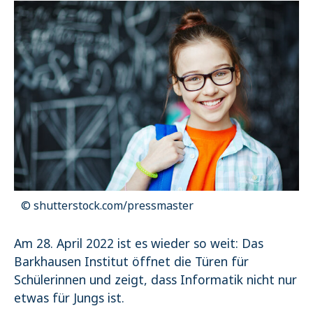
Name:
cookie_consent
Purpose:
Dieser Cookie speichert die ausgewählten Einverständnis-
Optionen des Benutzers
Cookie duration:
1 Jahr
STATISTIK
Statistik Cookies erfassen Informationen anonym. Diese Informationen
helfen uns zu verstehen, wie unsere Besucher unsere Website nutzen.
Es werden keine Daten an Drittanbieter übermittelt.
© shutterstock.com/pressmaster
Matomo
Name:
Am 28. April 2022 ist es wieder so weit: Das
_pk_id.1.4143
Barkhausen Institut öffnet die Türen für
Cookie duration:
Schülerinnen und zeigt, dass Informatik nicht nur
1 Year
etwas für Jungs ist.
Matomo