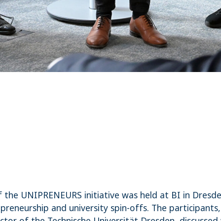
of the UNIPRENEURS initiative was held at BI in Dre
reneurship and university spin-offs. The participants, 
tor of the Technische Universität Dresden, discussed