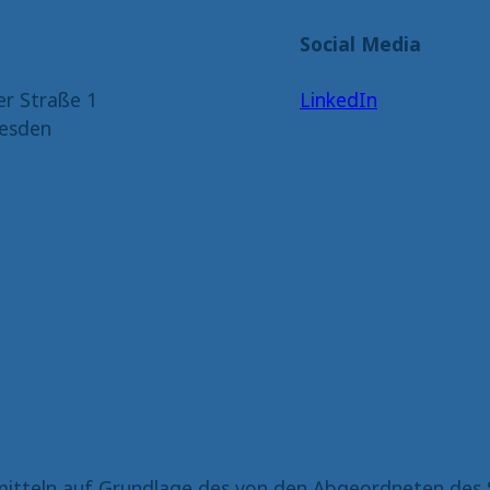
Social Media
er Straße 1
LinkedIn
esden
itteln auf Grundlage des von den Abgeordneten des 