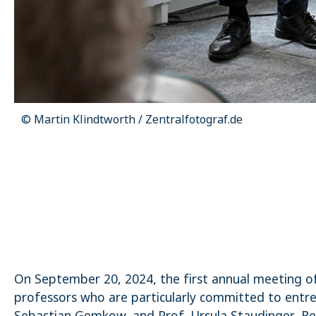
© Rafael Vinz
On September 20, 2024, the first annual meeting 
professors who are particularly committed to entrep
Sebastian Gemkow, and Prof. Ursula Staudinger, Rec