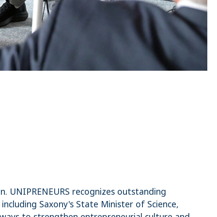
sden. UNIPRENEURS recognizes outstanding
including Saxony's State Minister of Science,
 ways to strengthen entrepreneurial culture and