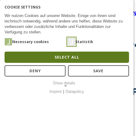
COOKIE SETTINGS
First UNIPRENEURS Annual 
SEARCH
AK
E
Zum Inhalt
Wir nutzen Cookies auf unserer Website. Einige von ihnen sind
technisch notwendig, während andere uns helfen, diese Website zu
verbessern oder zusätzliche Inhalte und Funktionalitäten zur
Verfügung zu stellen.
Necessary cookies
Statistik
About Us
Research
Chip Design
Public Out
SELECT ALL
DENY
SAVE
Show details
Barkhausen Institut Hosts
Imprint
|
Datapolicy
NECESSARY COOKIES
Notwendige Cookies ermöglichen grundlegende Funktionen und
sind für die einwandfreie Funktion der Website erforderlich.
Einverständnis-Cookie
Name:
cookie_consent