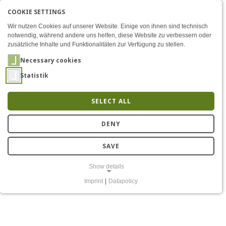
COOKIE SETTINGS
Menü
ccFOSSIL launches: Secure
AKTIVE SPRACHE: ENGLIS
EN
DE
Zum Inhalt
Wir nutzen Cookies auf unserer Website. Einige von ihnen sind technisch
notwendig, während andere uns helfen, diese Website zu verbessern oder
zusätzliche Inhalte und Funktionalitäten zur Verfügung zu stellen.
Necessary cookies
Statistik
SELECT ALL
ccFossil: Making Shared
DENY
Data Center Memory
SAVE
Secure
Show details
Imprint
|
Datapolicy
NECESSARY COOKIES
Notwendige Cookies ermöglichen grundlegende Funktionen und sind
für die einwandfreie Funktion der Website erforderlich.
Einverständnis-Cookie