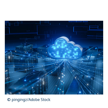
Name:
cookie_consent
Purpose:
Dieser Cookie speichert die ausgewählten Einverständnis-
Optionen des Benutzers
Cookie duration:
1 Jahr
STATISTIK
Statistik Cookies erfassen Informationen anonym. Diese Informationen
helfen uns zu verstehen, wie unsere Besucher unsere Website nutzen.
Es werden keine Daten an Drittanbieter übermittelt.
Matomo
Name:
_pk_id.1.4143
Cookie duration:
1 Year
© pingingz/Adobe Stock
Matomo