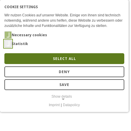
COOKIE SETTINGS
Menü
6G follows on 5G
AKTIVE SPRACHE: ENGLIS
EN
DE
Zum Inhalt
Wir nutzen Cookies auf unserer Website. Einige von ihnen sind technisch
notwendig, während andere uns helfen, diese Website zu verbessern oder
zusätzliche Inhalte und Funktionalitäten zur Verfügung zu stellen.
Necessary cookies
Statistik
SELECT ALL
6G follows on 5G
DENY
SAVE
Show details
Imprint
|
Datapolicy
NECESSARY COOKIES
Notwendige Cookies ermöglichen grundlegende Funktionen und sind
für die einwandfreie Funktion der Website erforderlich.
Einverständnis-Cookie