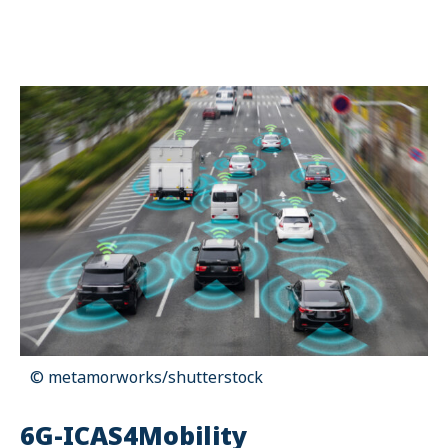
Name:
cookie_consent
Purpose:
Dieser Cookie speichert die ausgewählten Einverständnis-
Optionen des Benutzers
Cookie duration:
1 Jahr
STATISTIK
Statistik Cookies erfassen Informationen anonym. Diese Informationen
helfen uns zu verstehen, wie unsere Besucher unsere Website nutzen.
Es werden keine Daten an Drittanbieter übermittelt.
Matomo
Name:
_pk_id.1.4143
© metamorworks/shutterstock
Cookie duration:
1 Year
6G-ICAS4Mobility
Matomo