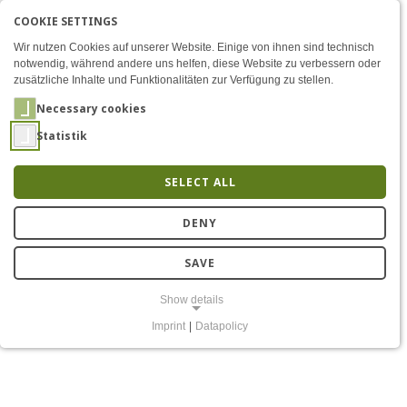
COOKIE SETTINGS
Menü
New project: 6G-ICAS4Mobi
AKTIVE SPRACHE: ENGLIS
EN
DE
Zum Inhalt
Wir nutzen Cookies auf unserer Website. Einige von ihnen sind technisch
notwendig, während andere uns helfen, diese Website zu verbessern oder
zusätzliche Inhalte und Funktionalitäten zur Verfügung zu stellen.
Necessary cookies
Statistik
SELECT ALL
How to combine
DENY
communication and
SAVE
radar?
Show details
Imprint
|
Datapolicy
NECESSARY COOKIES
Notwendige Cookies ermöglichen grundlegende Funktionen und sind
für die einwandfreie Funktion der Website erforderlich.
Einverständnis-Cookie