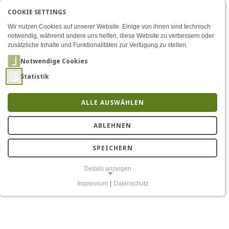
COOKIE SETTINGS
Menü
Detail
EN
AKTIVE SPRACHE: DEU
DE
Zum Inhalt
Wir nutzen Cookies auf unserer Website. Einige von ihnen sind technisch
notwendig, während andere uns helfen, diese Website zu verbessern oder
zusätzliche Inhalte und Funktionalitäten zur Verfügung zu stellen.
Notwendige Cookies
Statistik
ALLE AUSWÄHLEN
Offene Stelle
ABLEHNEN
SPEICHERN
Details anzeigen
Impressum
|
Datenschutz
NOTWENDIGE COOKIES
Notwendige Cookies ermöglichen grundlegende Funktionen und sind
für die einwandfreie Funktion der Website erforderlich.
Einverständnis-Cookie